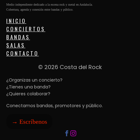
Medio independiente dedicado a la escena rock y metal en Andalucía.
Cobertura, agenda y conexión entre bandas y público.
INICIO
CONCIERTOS
BANDAS
SALAS
CONTACTO
© 2026 Costa del Rock
¿Organizas un concierto?
¿Tienes una banda?
¿Quieres colaborar?
Conectamos bandas, promotores y público.
→ Escríbenos